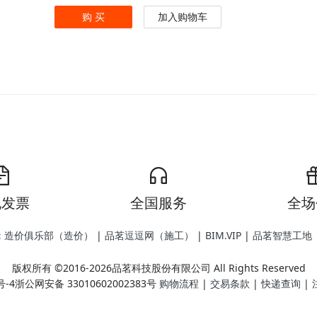
购 买
加入购物车
规发票
全国服务
全场
：
造价俱乐部（造价）
|
品茗逗逗网（施工）
|
BIM.VIP
|
品茗智慧工地
版权所有 ©2016-2026品茗科技股份有限公司 All Rights Reserved
号-4浙公网安备 33010602002383号
购物流程
|
交易条款
|
快递查询
|